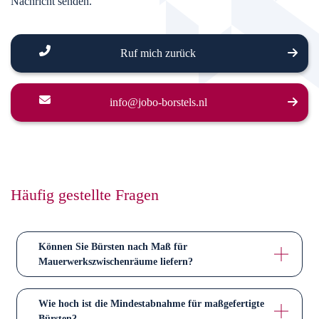
Nachricht senden.
Ruf mich zurück
info@jobo-borstels.nl
Häufig gestellte Fragen
Können Sie Bürsten nach Maß für
Mauerwerkszwischenräume liefern?
Ja. Abhängig von der Stückzahl können wir Spaltwandbürsten
Wie hoch ist die Mindestabnahme für maßgefertigte
in abweichenden Durchmessern herstellen. In den
Bürsten?