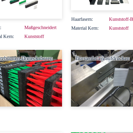
Haarfasern:
Kunststoff-B
:
Maßgeschneidert
Material Kern:
Kunststoff
al Kern:
Kunststoff
tzbürsten Dreiecksbesen
Bürstenlatten aufdrücken