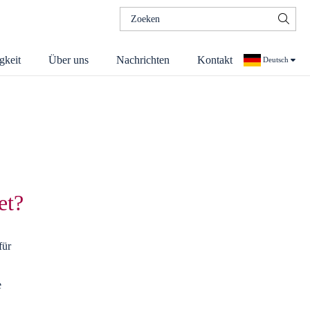
Suchen
nach:
gkeit
Über uns
Nachrichten
Kontakt
Deutsch
Niederländisch
et?
für
e