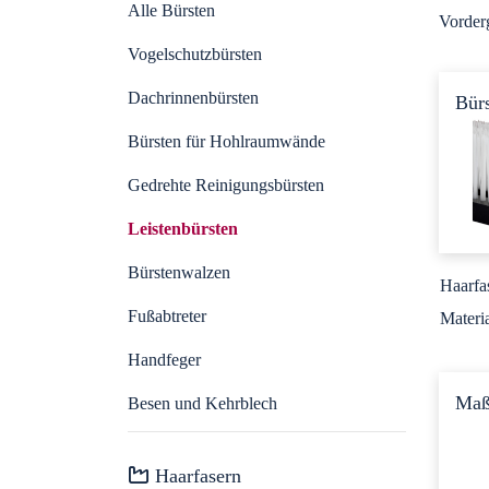
Alle Bürsten
Bürstenwalzen
Maschinenbau
Vorderg
Vogelschutzbürsten
Handfeger
Pharmazeutische Industrie
Dachrinnenbürsten
Bürs
Fußabtreter
Lebensmittelindustrie
Bürsten für Hohlraumwände
Gedrehte Reinigungsbürsten
Besen und Kehrblech
Isolierung von Hohlwänden
Leistenbürsten
Fugenbürsten
Sportplätze
Bürstenwalzen
Haarfa
Fußabtreter
Materi
Grafische Industrie
Handfeger
Reinigungsindustrie
Maßg
Besen und Kehrblech
Haarfasern