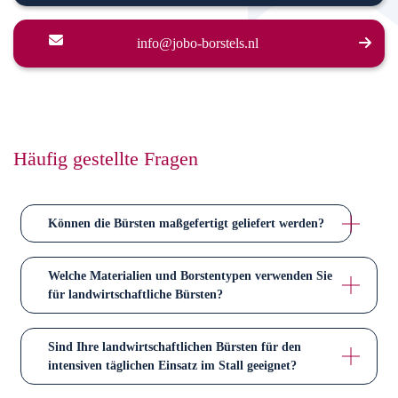
info@jobo-borstels.nl
Häufig gestellte Fragen
Können die Bürsten maßgefertigt geliefert werden?
Ja. Wir fertigen Bürsten nach Maß. Dazu gehören abweichende
Welche Materialien und Borstentypen verwenden Sie
Abmessungen, spezielle Borsten- oder Drahtstärken sowie
für landwirtschaftliche Bürsten?
angepasste Kernmaterialien – exakt abgestimmt auf die
Unsere landwirtschaftlichen Bürsten werden mit
Anforderungen Ihres Stalls, Ihres Tierbestands oder Ihrer
Sind Ihre landwirtschaftlichen Bürsten für den
Kunststoffborsten und einem Kunststoff- oder Recycling-
landwirtschaftlichen Anwendung.
intensiven täglichen Einsatz im Stall geeignet?
Kunststoffkern ausgeführt. Für Bürsten mit direktem
Ja. Die Bürsten wurden speziell für den Einsatz in