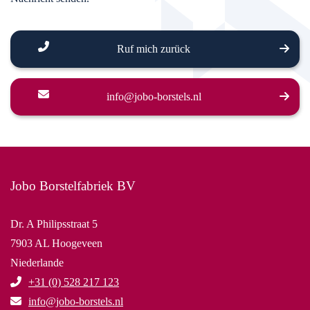
Ruf mich zurück
info@jobo-borstels.nl
Jobo Borstelfabriek BV
Dr. A Philipsstraat 5
7903 AL Hoogeveen
Niederlande
+31 (0) 528 217 123
info@jobo-borstels.nl