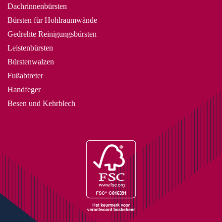
Dachrinnenbürsten
Temperaturbeständigkeit:
Je nach Anwendung können
Bürsten für Hohlraumwände
die Borsten hohen Temperaturen ausgesetzt sein. Es ist
Gedrehte Reinigungsbürsten
wichtig, Borsten zu wählen, die der Arbeitstemperatur
Leistenbürsten
standhalten, um eine Verformung, ein Schmelzen oder eine
Bürstenwalzen
Zersetzung der Borsten zu vermeiden. Nylon 6.6 kann
Fußabtreter
Hitze am besten widerstehen. Langfristige Verwendung
Handfeger
bei Hitze, max. 120 Grad. Kurzfristige Verwendung bei
Besen und Kehrblech
Hitze bis 200 Grad. Der Schmelzpunkt liegt bei 250 Grad.
PBT kann für längere Zeit etwa 100 Grad und für kurze
Zeit 165 Grad aushalten, der Schmelzpunkt liegt bei 225
Grad. PET Langzeit 100 Grad und Kurzzeit 200 Grad,
Schmelzpunkt 260 Grad. PEEK kann langfristig Hitze bis
zu 250 Grad aushalten, ist aber unglaublich teuer (wird
häufig in der Luft- und Raumfahrt verwendet).