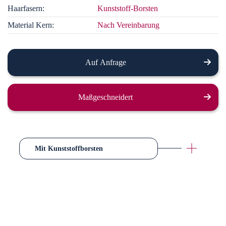
Haarfasern:
Kunststoff-Borsten
Material Kern:
Nach Vereinbarung
Auf Anfrage
Maßgeschneidert
Mit Kunststoffborsten
Steifigkeit:
Die Steifigkeit der Borsten beeinflusst die
Kraft, mit der die Borsten die zu reinigende Oberfläche
berühren. Eine höhere Steifigkeit kann bei der Entfernung
von Schmutz und Ablagerungen effektiv sein, während
eine geringere Steifigkeit mehr Flexibilität bei der Arbeit