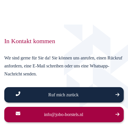
auf gekrümmten Oberflächen oder an schwer
zugänglichen Stellen bietet. PBT, Rilsan und Nylon 6.6
sind am steifsten, gefolgt von Nylon 6.10 und PET. PP ist
nicht starr.
In Kontakt kommen
Verschleißfestigkeit:
Die Borsten sind während des
Gebrauchs Reibung und Verschleiß ausgesetzt. Es ist
Wir sind gerne für Sie da! Sie können uns anrufen, einen Rückruf
wichtig, dass Sie Borsten wählen, die den spezifischen
anfordern, eine E-Mail schreiben oder uns eine Whatsapp-
Bedingungen und der erwarteten Lebensdauer der Bürste
Nachricht senden.
standhalten können. Die verschleißfesten Borsten halten
länger und behalten ihre funktionellen Eigenschaften
Ruf mich zurück
länger bei. Nylon, Rilsan und PBT sind abriebfest, PP und
PET sind es nicht.
info@jobo-borstels.nl
Borstengedächtnis:
Das Borstengedächtnis bezieht sich