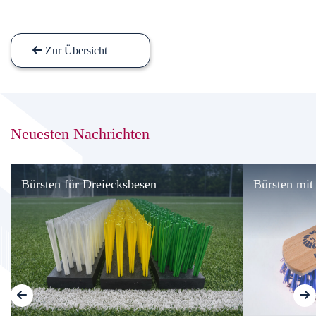
Zur Übersicht
Neuesten Nachrichten
Bürsten für Dreiecksbesen
Bürsten mit